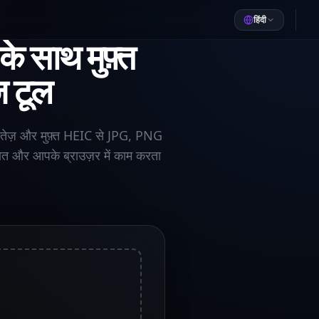
हिंदी
े साथ मुफ़्त
 टूल
ट। तेज़ और मुफ़्त HEIC से JPG, PNG
और आपके ब्राउज़र में काम करता