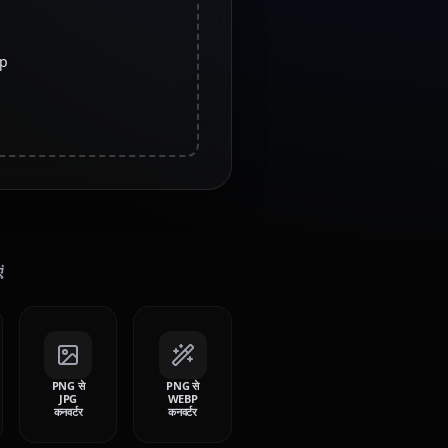
op
ं
PNG से
PNG से
JPG
WEBP
कनवर्टर
कनवर्टर