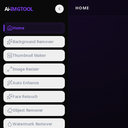
HOME
Ai-
IMGTOOL
Home
Background Remover
Thumbnail Maker
Image Resizer
Auto Enhance
Face Retouch
Object Remover
Watermark Remover