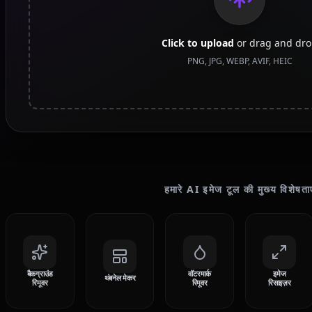
Click to upload
or drag and dr
PNG, JPG, WEBP, AVIF, HEIC
हमारे AI इमेज टूल की मुख्य विशेषताए
बैकग्राउंड
वॉटरमार्क
इमेज
थंबनेल मेकर
रिमूवर
रिमूवर
रिसाइज़र