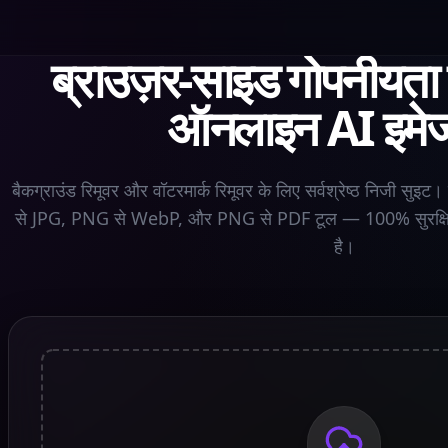
ब्राउज़र-साइड गोपनीयता क
ऑनलाइन AI इमेज
बैकग्राउंड रिमूवर और वॉटरमार्क रिमूवर के लिए सर्वश्रेष्ठ निजी सुइ
से JPG, PNG से WebP, और PNG से PDF टूल — 100% सुरक्षित 
है।